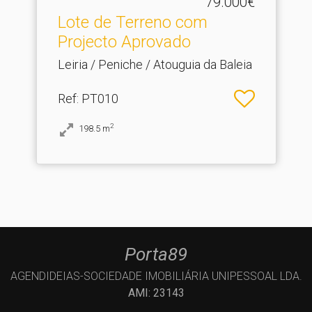
79.000€
Lote de Terreno com
Projecto Aprovado
Leiria / Peniche / Atouguia da Baleia
Ref
: PT010
2
198.5
m
Porta89
AGENDIDEIAS-SOCIEDADE IMOBILIÁRIA UNIPESSOAL LDA.
AMI: 23143