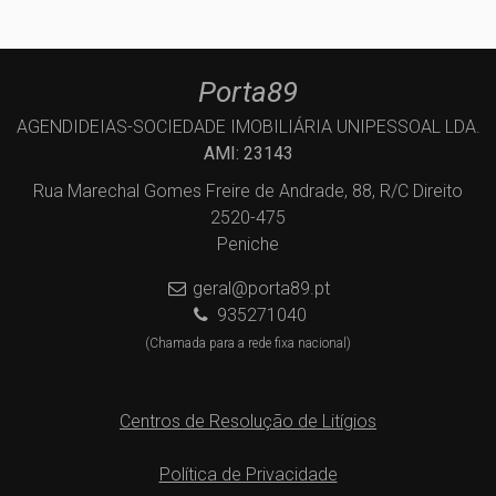
Porta89
AGENDIDEIAS-SOCIEDADE IMOBILIÁRIA UNIPESSOAL LDA.
AMI: 23143
Rua Marechal Gomes Freire de Andrade, 88, R/C Direito
2520-475
Peniche
geral@porta89.pt
935271040
(Chamada para a rede fixa nacional)
Centros de Resolução de Litígios
Política de Privacidade