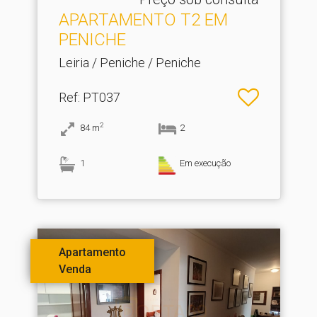
APARTAMENTO T2 EM
PENICHE
Leiria / Peniche / Peniche
Ref
: PT037
2
84
m
2
1
Em execução
Apartamento
Venda