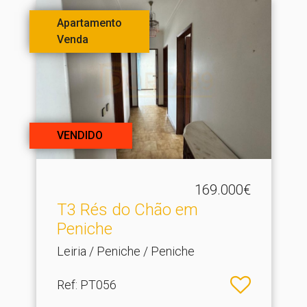
Apartamento
Venda
VENDIDO
169.000€
T3 Rés do Chão em
Peniche
Leiria / Peniche / Peniche
Ref
: PT056