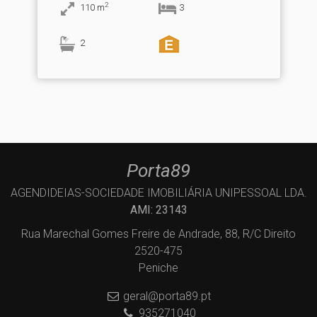
2
110
m
3
2
Porta89
AGENDIDEIAS-SOCIEDADE IMOBILIÁRIA UNIPESSOAL LDA.
AMI: 23143
Rua Marechal Gomes Freire de Andrade, 88, R/C Direito
2520-475
Peniche
geral@porta89.pt
935271040