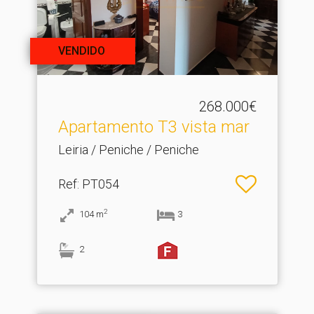
VENDIDO
268.000€
Apartamento T3 vista mar
Leiria / Peniche / Peniche
Ref
: PT054
2
104
m
3
2